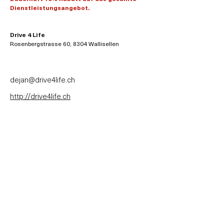
Dienstleistungsangebot.
Drive 4 Life
Rosenbergstrasse 60, 8304 Wallisellen
dejan@drive4life.ch
http://drive4life.ch
Swiss Benefit Group
Kontakt